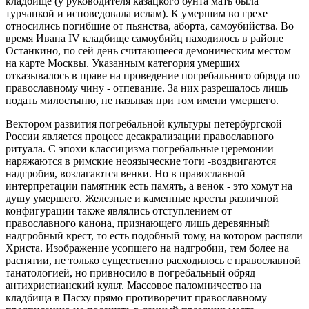
кладбище (у руководителя казацкого бунта мать была
турчанкой и исповедовала ислам). К умершим во грехе
относились погибшие от пьянства, аборта, самоубийства. Во
время Ивана IV кладбище самоубийц находилось в районе
Останкино, по сей день считающееся демоническим местом
на карте Москвы. Указанным категория умерших
отказывалось в праве на проведение погребального обряда по
православному чину - отпевание. За них разрешалось лишь
подать милостыню, не называя при том имени умершего.
Вектором развития погребальной культуры петербургской
России является процесс десакрализации православного
ритуала. С эпохи классицизма погребальные церемонии
наряжаются в римские неоязыческие тоги -воздвигаются
надгробия, возлагаются венки. Но в православной
интерпретации памятник есть память, а венок - это хомут на
душу умершего. Железные и каменные кресты различной
конфигурации также являлись отступлением от
православного канона, признающего лишь деревянный
надгробный крест, то есть подобный тому, на котором распяли
Христа. Изображение усопшего на надгробии, тем более на
распятии, не только существенно расходилось с православной
танатологией, но привносило в погребальный обряд
антихристианский культ. Массовое паломничество на
кладбища в Пасху прямо противоречит православному