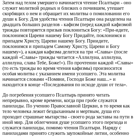
Затем над телом умершего начинается чтение Псалтыри - оно
служит молитвой родных и близких о почившем, утешает
скорбящих о нем и обращает их молитвы о помиловании его
души к Богу. Для удобства чтения Псалтыри она разделена на
двадцать больших разделов - кафизм (перед каждой кафизмой
трижды повторяется призыв поклониться Богу: «При-идите,
поклонимся Цареви нашему Богу Придайте, поклонимся и
припадем Христу, Цареви нашему Богу. Приидите,
поклонимся и припадем Самому Христу, Цареви и Богу
нашему»), а каждая кафизма делится на три «Славы» (после
каждой «Славы» трижды читается «Аллилуиа, аллилуиа,
аллилуиа, слава Тебе, Боже!»). По прочтении каждой «Славы»
(то есть трижды во время чтения кафизмы) произносится
особая молитва с указанием имени усопшего. Эта молитва
начинается словами «Помяни, Господи Боже наш...» и
находится в конце «Последования по исходе души от тела».
До погребения усопшего Псалтырь принято читать
непрерывно, кроме времени, когда при гробе служатся
панихиды. По учению Православной Церкви, в то время как
тело человека лежит бездыханным и мертвым, душа его
проходит страшные мытарства - своего рода заставы на пути в
иной мир. Для облегчения душе усопшего этого перехода и
служатся панихиды, помимо чтения Псалтыри. Наряду с
панихидами принято служить заупокойные литии, особенно