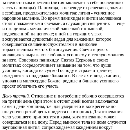
за недостатком времени (лития заключает в себе последнюю
часть панихиды). Панихида, в переводе с греческого, значит
всеобщая, продолжительная молитва; лития - усиленное
народное моление. Во время панихиды и литии молящиеся
стоят с зажженными свечами, а служащий священник — еще
и с кадилом - металлической чашечкой с крышкой,
подвешенной на цепочке; в ней на горящих углях
воскуривается душистый ладан для каждения, которое
совершается священнослужителями в наиболее
торжественных местах богослужения. Свечи в руках
молящихся выражают любовь к усопшему и теплую молитву
за него. Совершая панихиду, Святая Церковь в своих
молитвах сосредоточивает внимание на том, что души
усопших, восходя на суд ко Господу в страхе и трепете,
нуждаются в поддержке ближних. В слезах и воздыханиях,
уповая на милосердие Божие, родные и близкие усопшего
просят облегчить его участь.
День третий.
Отпевание и погребение обычно совершаются
на третий день (при этом в отсчет дней всегда включается
самый день кончины, т.е. для умершего в воскресенье до
полуночи третий день придется на вторник). Для отпевания
тело усопшего приносится в храм, хотя отпевание может
совершаться и на дому. Перед выносом тела из дома служится
заупокойная лития, сопровождаемая каждением вокруг