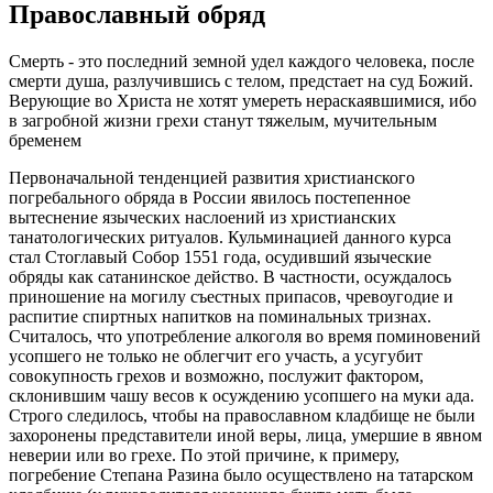
Православный обряд
Смерть - это последний земной удел каждого человека, после
смерти душа, разлучившись с телом, предстает на суд Божий.
Верующие во Христа не хотят умереть нераскаявшимися, ибо
в загробной жизни грехи станут тяжелым, мучительным
бременем
Первоначальной тенденцией развития христианского
погребального обряда в России явилось постепенное
вытеснение языческих наслоений из христианских
танатологических ритуалов. Кульминацией данного курса
стал Стоглавый Собор 1551 года, осудивший языческие
обряды как сатанинское действо. В частности, осуждалось
приношение на могилу съестных припасов, чревоугодие и
распитие спиртных напитков на поминальных тризнах.
Считалось, что употребление алкоголя во время поминовений
усопшего не только не облегчит его участь, а усугубит
совокупность грехов и возможно, послужит фактором,
склонившим чашу весов к осуждению усопшего на муки ада.
Строго следилось, чтобы на православном кладбище не были
захоронены представители иной веры, лица, умершие в явном
неверии или во грехе. По этой причине, к примеру,
погребение Степана Разина было осуществлено на татарском