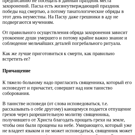
предписанию не посещать в данный праздник места
захоронений. Пасха есть жизнеутверждающий праздник
победы над смертью, а потому танатологические обряды в
этот день неуместны. На Пасху даже грешники в аду не
подвергаются мучениям.
От правильного осуществления обряда захоронения зависит
упокоение души умершего и потому крайне важно знание и
соблюдение мельчайших деталей погребального ритуала.
Как же лучше приготовиться к смерти, как правильно
встретить ее?
Причащение
К тяжело больному надо пригласить священника, который его
исповедует и причастит, совершит над ним таинство
соборования.
В таинстве исповеди (от слова исповедоваться, т.е.
рассказывать о себе другому) кающемуся подается отпущение
грехов через разрешительную молитву священника,
получившего от Христа благодать прощать грехи на земле,
чтобы они были прощены на небе. Умирающего, который уже
не владеет языком и не может исповедаться, священник может