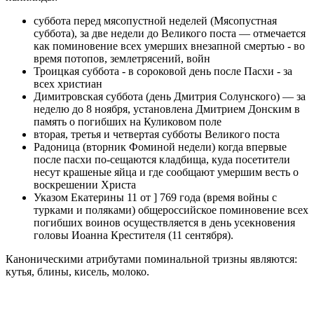
суббота перед мясопустной неделей (Мясопустная
суббота), за две недели до Великого поста — отмечается
как поминовение всех умерших внезапной смертью - во
время потопов, землетрясений, войн
Троицкая суббота - в сороковой день после Пасхи - за
всех христиан
Димитровская суббота (день Дмитрия Солунского) — за
неделю до 8 ноября, установлена Дмитрием Донским в
память о погибших на Куликовом поле
вторая, третья и четвертая субботы Великого поста
Радоница (вторник Фоминой недели) когда впервые
после пасхи по-сещаются кладбища, куда посетители
несут крашеные яйца и где сообщают умершим весть о
воскрешении Христа
Указом Екатерины 11 от ] 769 года (время войны с
турками и поляками) общероссийское поминовение всех
погибших воинов осуществляется в день усекновения
головы Иоанна Крестителя (11 сентября).
Каноническими атрибутами поминальной тризны являются:
кутья, блины, кисель, молоко.