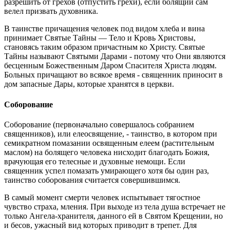
разрешить от грехов (отпустить грехи), если болящий сам
велел призвать духовника.
В таинстве причащения человек под видом хлеба и вина
принимает Святые Тайны — Тело и Кровь Христовы,
становясь таким образом причастным ко Христу. Святые
Тайны называют Святыми Дарами - потому что Они являются
бесценным Божественным Даром Спасителя Христа людям.
Больных причащают во всякое время - священник приносит в
дом запасные Дары, которые хранятся в церкви.
Соборование
Соборование (первоначально совершалось собранием
священников), или елеосвящение, - таинство, в котором при
семикратном помазании освященным елеем (растительным
маслом) на болящего человека нисходит благодать Божия,
врачующая его телесные и духовные немощи. Если
священник успел помазать умирающего хотя бы один раз,
таинство соборования считается совершившимся.
В самый момент смерти человек испытывает тягостное
чувство страха, мления. При выходе из тела душа встречает не
только Ангела-хранителя, данного ей в Святом Крещении, но
и бесов, ужасный вид которых приводит в трепет. Для