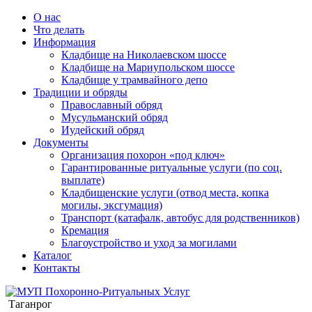
О нас
Что делать
Информация
Кладбище на Николаевском шоссе
Кладбище на Мариупольском шоссе
Кладбище у трамвайного депо
Традиции и обряды
Православный обряд
Мусульманский обряд
Иудейский обряд
Документы
Организация похорон «под ключ»
Гарантированные ритуальные услуги (по соц.
выплате)
Кладбищенские услуги (отвод места, копка
могилы, эксгумация)
Транспорт (катафалк, автобус для родственников)
Кремация
Благоустройство и уход за могилами
Каталог
Контакты
Таганрог