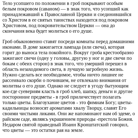
Тело усопшего по положении в гроб покрывают особым
белым покровом (саваном) — в знак того, что усопший как
принадлежавший к Православной Церкви и соединившийся
со Христом в ее святых таинствах находится под покровом
Христовом, под покровительством Церкви — она до
скончания века будет молиться о его душе.
Гроб обыкновенно ставят посреди комнаты перед домашними
иконами. В доме зажигается лампада (или свеча), которая
горит до выноса тела покойного. Вокруг гроба крестообразно
зажигают свечи (одну у головы, другую у ног и две свечи по
бокам с обеих сторон) в знак того, что умерший перешел в
область незаходимого света, в лучшую загробную жизнь.
Нужно сделать все необходимое, чтобы ничто лишнее не
рассеивало скорби о почившем, не отвлекало внимания от
молитвы о его душе. Однако не следует в угоду бытующим
кое-где суевериям класть в гроб хлеб, шапку, деньги и другие
посторонние предметы - в гроб приличествует полагать
только цветы. Благоухание цветов - это фимиам Богу; цветы-
кадильницы возносят ароматами хвалу Творцу, славят Его
своими чистыми ликами. Они же напоминают нам об эдеме, о
райском саде, являясь украшением природы -престола Божия.
Недаром святой праведный Иоанн Кронштатский говорил,
что цветы — это остатки рая на земле.