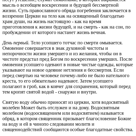
мысль о всеобщем воскресении и будущей бессмертной
жизни. Суть православного обряда погребения заключается в
воззрении Церкви на тело как на освященный благодатью
храм души, на жизнь настоящую - как на время
приготовления к жизни будущей, и на смерть - как на сон, по
пробуждении от которого настанет жизнь вечная.
День первый.
Тело усопшего тотчас по смерти омывается.
Омовение совершается в знак духовной чистоты и
непорочности жизни умершего и из желания, чтобы он в
чистоте предстал пред Богом по воскресении умерших. После
омовения усопшего одевают в новые чистые одежды, которые
указывают на новое одеяние нетления и бессмертия. Если
перед смертью на человеке почему-либо не было нательного
креста, то его обязательно надевают. Затем усопшего
полагают в гроб, как в ковчег для сохранения, который перед
тем кропят святой водой - снаружи и внутри.
Святую воду обычно приносят из церкви, хотя водосвятный
молебен Может быть отслужен и на дому. Водосвятным
молебном (водоосвящением или водосвятием) называется
обряд, в котором священник призывает благословение Божие
на воду и ей в чинопо следовании молитв и
священнодействий сообщаются особые благодатные свойства.