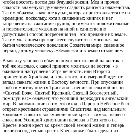
чтобы восстать потом для будущей жизни. Мед и прочие
сладости знаменуют духовную сладость райского блаженства.
Таким образом, значение кутьи, которая приготовляется не на
кремацию, поскольку, хотя в священных книгах и нет
запрещения на сжигание трупов, но имеются положительные
и повелительные указания на иной и единственно
допустимый способ погребения тел - это предание их земле.
Таким указанием прежде всего служит от самого начала
бытия человеческого повеление Создателя мира, сказанное
первозданному человеку: «Земля еси и в землю отыдеши».
В могилу усопшего обычно опускают головой на восток, с
той же мыслью, с какой принято молиться на восток, - в
ожидании наступления Утра вечности, или Второго
пришествия Христова, и в знак того, что умерший идет от
запада (заката) жизни к Востоку вечности. При опускании
гроба в могилу поется Трисвятое - пение ангельской песни
«Святый Боже, Святый Крепкий, Святый Бессмертный,
помилуй нас» означает, что усопший переходит в ангельский
мир. В напоминание о том, что вход в Царство Небесное был
открыт крестными страданиями Спасителя, над могильным
холмиком ставится восьмиконечный крест - символ нашего
спасения. Усопший христианин веровал в Распятого на
Кресте, носил крест во время своей земной жизни и теперь
покоится под сенью креста. Крест может быть сделан из