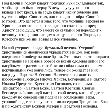
Под плечи и голову кладут подушку, Руки складывают так,
чтобы правая была сверху. В левую руку усопшего
вкладывают крест, а на грудь кладут икону (обычно для
мужчин - образ Святителя, для женщин — образ Святой
Матери). Это делается в знак того, что усопший веровал во
Христа, распятого на кресте ради его спасения, и предал
Христу свою душу, что вместе со святыми он переходит к
вечному созерцанию - лицом к лицу — своего Творца, на
Которого при жизни возлагал все упование.
На лоб умершего кладут бумажный венчик. Умерший
христианин символически украшается венцом, как воин,
одержавший победу на поле брани. Это означает, что подвиги
христианина на земле в борьбе со всеми одолевавшими его
пагубными страстями, житейскими соблазнами и прочими
искушениями уже кончились, теперь он ожидает за них
награду в Царстве Небесном. На венчике находится
изображение Господа Иисуса Христа, Богородицы и святого
Иоанна Предтечи, Крестителя Господня, со словами
Трисвятого («Святый Боже, Святый Крепкий, Святый
Бессмертный, помилуй нас») — свой венец, который дается
каждому по совершении подвига и соблюдении веры,
усопший надеется получить по милосердию Триединого Бога
и по ходатайству Божией Матери и Предтечи Господня.