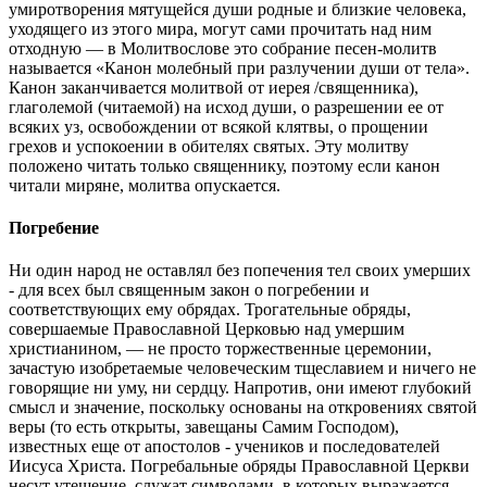
умиротворения мятущейся души родные и близкие человека,
уходящего из этого мира, могут сами прочитать над ним
отходную — в Молитвослове это собрание песен-молитв
называется «Канон молебный при разлучении души от тела».
Канон заканчивается молитвой от иерея /священника),
глаголемой (читаемой) на исход души, о разрешении ее от
всяких уз, освобождении от всякой клятвы, о прощении
грехов и успокоении в обителях святых. Эту молитву
положено читать только священнику, поэтому если канон
читали миряне, молитва опускается.
Погребение
Ни один народ не оставлял без попечения тел своих умерших
- для всех был священным закон о погребении и
соответствующих ему обрядах. Трогательные обряды,
совершаемые Православной Церковью над умершим
христианином, — не просто торжественные церемонии,
зачастую изобретаемые человеческим тщеславием и ничего не
говорящие ни уму, ни сердцу. Напротив, они имеют глубокий
смысл и значение, поскольку основаны на откровениях святой
веры (то есть открыты, завещаны Самим Господом),
известных еще от апостолов - учеников и последователей
Иисуса Христа. Погребальные обряды Православной Церкви
несут утешение, служат символами, в которых выражается