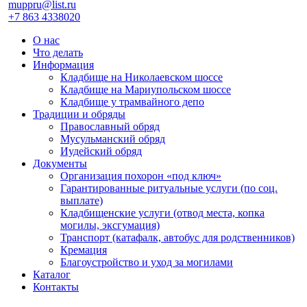
muppru@list.ru
+7 863 4338020
О нас
Что делать
Информация
Кладбище на Николаевском шоссе
Кладбище на Мариупольском шоссе
Кладбище у трамвайного депо
Традиции и обряды
Православный обряд
Мусульманский обряд
Иудейский обряд
Документы
Организация похорон «под ключ»
Гарантированные ритуальные услуги (по соц.
выплате)
Кладбищенские услуги (отвод места, копка
могилы, эксгумация)
Транспорт (катафалк, автобус для родственников)
Кремация
Благоустройство и уход за могилами
Каталог
Контакты