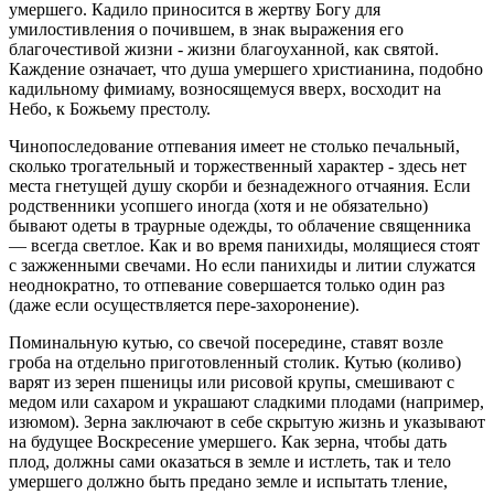
умершего. Кадило приносится в жертву Богу для
умилостивления о почившем, в знак выражения его
благочестивой жизни - жизни благоуханной, как святой.
Каждение означает, что душа умершего христианина, подобно
кадильному фимиаму, возносящемуся вверх, восходит на
Небо, к Божьему престолу.
Чинопоследование отпевания имеет не столько печальный,
сколько трогательный и торжественный характер - здесь нет
места гнетущей душу скорби и безнадежного отчаяния. Если
родственники усопшего иногда (хотя и не обязательно)
бывают одеты в траурные одежды, то облачение священника
— всегда светлое. Как и во время панихиды, молящиеся стоят
с зажженными свечами. Но если панихиды и литии служатся
неоднократно, то отпевание совершается только один раз
(даже если осуществляется пере-захоронение).
Поминальную кутью, со свечой посередине, ставят возле
гроба на отдельно приготовленный столик. Кутью (коливо)
варят из зерен пшеницы или рисовой крупы, смешивают с
медом или сахаром и украшают сладкими плодами (например,
изюмом). Зерна заключают в себе скрытую жизнь и указывают
на будущее Воскресение умершего. Как зерна, чтобы дать
плод, должны сами оказаться в земле и истлеть, так и тело
умершего должно быть предано земле и испытать тление,