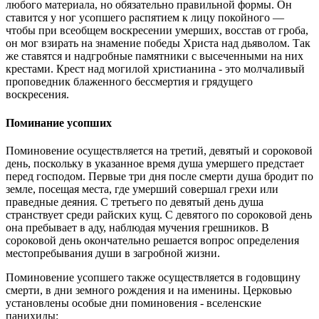
любого материала, но обязательно правильной формы. Он
ставится у ног усопшего распятием к лицу покойного —
чтобы при всеобщем воскресении умерших, восстав от гроба,
он мог взирать на знамение победы Христа над дьяволом. Так
же ставятся и надгробные памятники с высеченными на них
крестами. Крест над могилой христианина - это молчаливый
проповедник блаженного бессмертия и грядущего
воскресения.
Поминание усопших
Поминовение осуществляется на третий, девятый и сороковой
день, поскольку в указанное время душа умершего предстает
перед господом. Первые три дня после смерти душа бродит по
земле, посещая места, где умерший совершал грехи или
праведные деяния. С третьего по девятый день душа
странствует среди райских кущ. С девятого по сороковой день
она пребывает в аду, наблюдая мучения грешников. В
сороковой день окончательно решается вопрос определения
местопребывания души в загробной жизни.
Поминовение усопшего также осуществляется в годовщину
смерти, в дни земного рождения и на именины. Церковью
установлены особые дни поминовения - вселенские
панихиды: