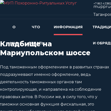
+7 863 43380
muppru@
Таганро
О
ЧТО
ИНФОРМАЦИЯ
ТРАДИЦ
Кладбище на
НАС
ДЕЛАТЬ
И ОБРЯ
Мариупольском шоссе
Под таможенным оформлением в развитых странах
подразумевают именно оформление, ведь
деятельность таможенных органов там
контролирующая, и направлена на соблюдение
правовых актов. В России же, в силу того, что у
таможни основная функция фискальная, это