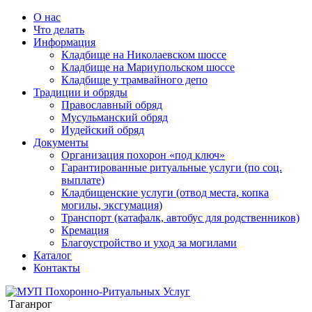
О нас
Что делать
Информация
Кладбище на Николаевском шоссе
Кладбище на Мариупольском шоссе
Кладбище у трамвайного депо
Традиции и обряды
Православный обряд
Мусульманский обряд
Иудейский обряд
Документы
Организация похорон «под ключ»
Гарантированные ритуальные услуги (по соц.
выплате)
Кладбищенские услуги (отвод места, копка
могилы, эксгумация)
Транспорт (катафалк, автобус для родственников)
Кремация
Благоустройство и уход за могилами
Каталог
Контакты
Таганрог