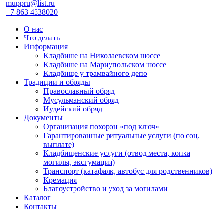
muppru@list.ru
+7 863 4338020
О нас
Что делать
Информация
Кладбище на Николаевском шоссе
Кладбище на Мариупольском шоссе
Кладбище у трамвайного депо
Традиции и обряды
Православный обряд
Мусульманский обряд
Иудейский обряд
Документы
Организация похорон «под ключ»
Гарантированные ритуальные услуги (по соц.
выплате)
Кладбищенские услуги (отвод места, копка
могилы, эксгумация)
Транспорт (катафалк, автобус для родственников)
Кремация
Благоустройство и уход за могилами
Каталог
Контакты