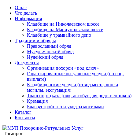
О нас
Что делать
Информация
Кладбище на Николаевском шоссе
Кладбище на Мариупольском шоссе
Кладбище у трамвайного депо
Традиции и обряды
Православный обряд
Мусульманский обряд
Иудейский обряд
Документы
Организация похорон «под ключ»
Гарантированные ритуальные услуги (по соц.
выплате)
Кладбищенские услуги (отвод места, копка
могилы, эксгумация)
Транспорт (катафалк, автобус для родственников)
Кремация
Благоустройство и уход за могилами
Каталог
Контакты
Таганрог