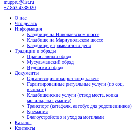
muppru@list.ru
+7 863 4338020
О нас
Что делать
Информация
Кладбище на Николаевском шоссе
Кладбище на Мариупольском шоссе
Кладбище у трамвайного депо
Традиции и обряды
Православный обряд
Мусульманский обряд
Иудейский обряд
Документы
Организация похорон «под ключ»
Гарантированные ритуальные услуги (по соц.
выплате)
Кладбищенские услуги (отвод места, копка
могилы, эксгумация)
Транспорт (катафалк, автобус для родственников)
Кремация
Благоустройство и уход за могилами
Каталог
Контакты