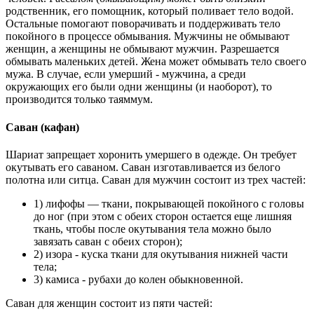
родственник, его помощник, который поливает тело водой.
Остальные помогают поворачивать и поддерживать тело
покойного в процессе обмывания. Мужчины не обмывают
женщин, а женщины не обмывают мужчин. Разрешается
обмывать маленьких детей. Жена может обмывать тело своего
мужа. В случае, если умерший - мужчина, а среди
окружающих его были одни женщины (и наоборот), то
производится только таяммум.
Саван (кафан)
Шариат запрещает хоронить умершего в одежде. Он требует
окутывать его саваном. Саван изготавливается из белого
полотна или ситца. Саван для мужчин состоит из трех частей:
1) лифофы — ткани, покрывающей покойного с головы
до ног (при этом с обеих сторон остается еще лишняя
ткань, чтобы после окутывания тела можно было
завязать саван с обеих сторон);
2) изора - куска ткани для окутывания нижней части
тела;
3) камиса - рубахи до колен обыкновенной.
Саван для женщин состоит из пяти частей: