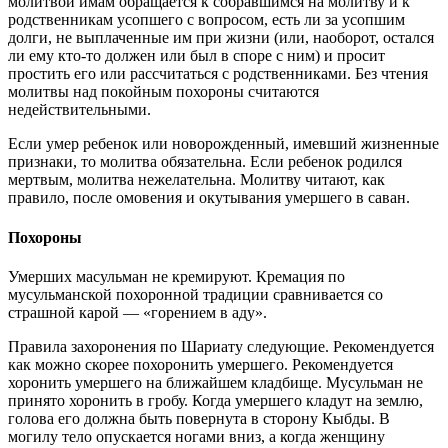
молитвой имам обращается к собравшимся на молитву и к
родственникам усопшего с вопросом, есть ли за усопшим
долги, не выплаченные им при жизни (или, наоборот, остался
ли ему кто-то должен или был в споре с ним) и просит
простить его или рассчитаться с родственниками. Без чтения
молитвы над покойным похороны считаются
недействительными.
Если умер ребенок или новорожденный, имевший жизненные
признаки, то молитва обязательна. Если ребенок родился
мертвым, молитва нежелательна. Молитву читают, как
правило, после омовения и окутывания умершего в саван.
Похороны
Умерших масульман не кремируют. Кремация по
мусульманской похоронной традиции сравнивается со
страшной карой — «горением в аду».
Правила захоронения по Шариату следующие. Рекомендуется
как можно скорее похоронить умершего. Рекомендуется
хоронить умершего на ближайшем кладбище. Мусульман не
принято хоронить в гробу. Когда умершего кладут на землю,
голова его должна быть повернута в сторону Кыбды. В
могилу тело опускается ногами вниз, а когда женщину