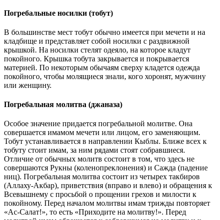
Погребальные носилки (тобут)
В большинстве мест тобут обычно имеется при мечети и на
кладбище и представляет собой носилки с раздвижной
крышкой. На носилки стелят одеяло, на которое кладут
покойного. Крышка тобута закрывается и покрывается
материей. По некоторым обычаям сверху кладется одежда
покойного, чтобы молящиеся знали, кого хоронят, мужчину
или женщину.
Погребальная молитва (джаназа)
Особое значение придается погребальной молитве. Она
совершается имамом мечети или лицом, его заменяющим.
Тобут устанавливается в направлении Кыблы. Ближе всех к
тобуту стоит имам, за ним рядами стоят собравшиеся.
Отличие от обычных молитв состоит в том, что здесь не
совершаются Рукны (коленопреклонения) и Сажда (падение
ниц). Погребальная молитва состоит из четырех такбиров
(Аллаху-Акбар), приветствия (вправо и влево) и обращения к
Всевышнему с просьбой о прощении грехов и милости к
покойному. Перед началом молитвы имам трижды повторяет
«Ас-Салат!», то есть «Приходите на молитву!». Перед