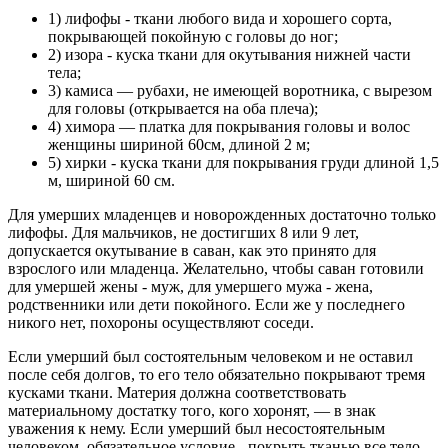
1) лифофы - ткани любого вида и хорошего сорта,
покрывающей покойную с головы до ног;
2) изора - куска ткани для окутывания нижней части
тела;
3) камиса — рубахи, не имеющей воротника, с вырезом
для головы (открывается на оба плеча);
4) химора — платка для покрывания головы и волос
женщины шириной 60см, длиной 2 м;
5) хирки - куска ткани для покрывания груди длиной 1,5
м, шириной 60 см.
Для умерших младенцев и новорожденных достаточно только
лифофы. Для мальчиков, не достигших 8 или 9 лет,
допускается окутывание в саван, как это принято для
взрослого или младенца. Желательно, чтобы саван готовили
для умершей жены - муж, для умершего мужа - жена,
родственники или дети покойного. Если же у последнего
никого нет, похороны осуществляют соседи.
Если умерший был состоятельным человеком и не оставил
после себя долгов, то его тело обязательно покрывают тремя
кусками ткани. Материя должна соответствовать
материальному достатку того, кого хоронят, — в знак
уважения к нему. Если умерший был несостоятельным
человеком, обязательное условие - покрыть тканью все тело.