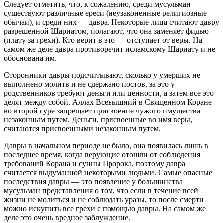
Следует отметить, что, к сожалению, среди мусульман
существуют различные ереси (неузаконенные религиозные
обычаи), и среди них — давра. Некоторые лица считают давру
разрешенной Шариатом, полагают, что она заменяет фидью
(плату за грехи). Кто верит в это — отступает от веры. На
самом же деле давра противоречит исламскому Шариату и не
обоснована им.
Сторонники давры подсчитывают, сколько у умерших не
выполнено молитв и не сдержано постов, за это у
родственников требуют деньги или ценности, а затем все это
делят между собой. Аллах Всевышний в Священном Коране
во второй суре запрещает присвоение чужого имущества
незаконным путем. Деньги, присвоенные во имя веры,
считаются присвоенными незаконным путем.
Давры в начальном периоде не было, она появилась лишь в
последнее время, когда верующие отошли от соблюдения
требований Корана и сунны Пророка, поэтому давра
считается выдуманной некоторыми людьми. Самые опасные
последствия давры — это появление у большинства
мусульман представления о том, что если в течение всей
жизни не молиться и не соблюдать уразы, то после смерти
можно искупить все грехи с помощью давры. На самом же
деле это очень вредное заблуждение.