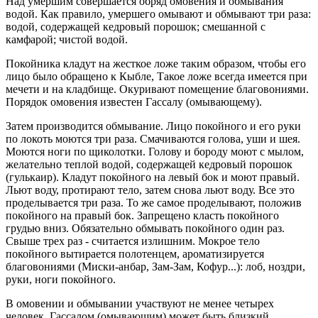
Над умершим совершается обряд омовения и обмывания
водой. Как правило, умершего омывают и обмывают три раза:
водой, содержащей кедровый порошок; смешанной с
камфарой; чистой водой.
Покойника кладут на жесткое ложе таким образом, чтобы его
лицо было обращено к Кыбле, Такое ложе всегда имеется при
мечети и на кладбище. Окуривают помещение благовониями.
Порядок омовения известен Гассалу (омывающему).
Затем производится обмывание. Лицо покойного и его руки
по локоть моются три раза. Смачиваются голова, уши и шея.
Моются ноги по щиколотки. Голову и бороду моют с мылом,
желательно теплой водой, содержащей кедровый порошок
(гулькаир). Кладут покойного на левый бок и моют правый.
Льют воду, протирают тело, затем снова льют воду. Все это
проделывается три раза. То же самое проделывают, положив
покойного на правый бок. Запрещено класть покойного
грудью вниз. Обязательно обмывать покойного один раз.
Свыше трех раз - считается излишним. Мокрое тело
покойного вытирается полотенцем, ароматизируется
благовониями (Миски-анбар, Зам-Зам, Кофур...): лоб, ноздри,
руки, ноги покойного.
В омовении и обмывании участвуют не менее четырех
человек. Гассалом (омывающим) может быть близкий