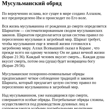
Мусульманский обряд
По вероучению ислама, все сущее в мире создано Аллахом,
все предопределено Им и происходит по Его воле.
Вся жизнь мусульманина от рождения до смерти определяется
Шариатом — систематизированным сводом мусульманских
законов. Шариатом предполагается целая система правил по
переселению мусульман в загробный мир. Шариат требует,
чтобы мусульманин еще в земной жизни готовился к
загробному миру. Аллах Всевышний сказал в Коране , что
прежде всего ни одному человеку Он не давал вечной жизни
(Коран 21:36). Каждый человек вкусит смерть... Каждая душа
вкусит смерть, потом она (душа) будет возвращена богу
(Коран 29:56).
Мусульманские похоронно-поминальные обряды
предписывают четкое соблюдение традиций и законов
Шариата, который предлагает целую систему правил по
переселению мусульманина в загробный мир.
Над мусульманином, уже находящимся при смерти,
совершаются особые обряды. Погребальные обряды сложны,
осуществляются под руководством духовных лиц и
сопровождаются особыми погребальными молитвами.