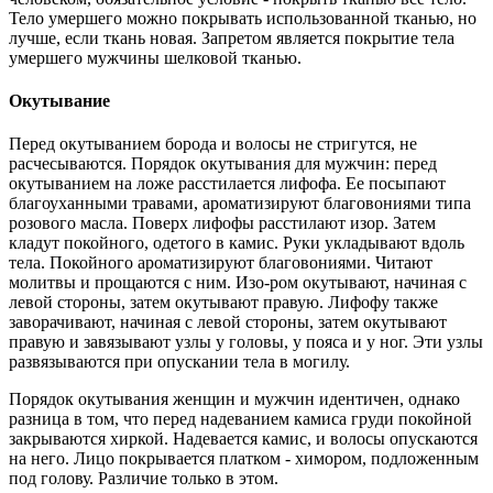
Тело умершего можно покрывать использованной тканью, но
лучше, если ткань новая. Запретом является покрытие тела
умершего мужчины шелковой тканью.
Окутывание
Перед окутыванием борода и волосы не стригутся, не
расчесываются. Порядок окутывания для мужчин: перед
окутыванием на ложе расстилается лифофа. Ее посыпают
благоуханными травами, ароматизируют благовониями типа
розового масла. Поверх лифофы расстилают изор. Затем
кладут покойного, одетого в камис. Руки укладывают вдоль
тела. Покойного ароматизируют благовониями. Читают
молитвы и прощаются с ним. Изо-ром окутывают, начиная с
левой стороны, затем окутывают правую. Лифофу также
заворачивают, начиная с левой стороны, затем окутывают
правую и завязывают узлы у головы, у пояса и у ног. Эти узлы
развязываются при опускании тела в могилу.
Порядок окутывания женщин и мужчин идентичен, однако
разница в том, что перед надеванием камиса груди покойной
закрываются хиркой. Надевается камис, и волосы опускаются
на него. Лицо покрывается платком - химором, подложенным
под голову. Различие только в этом.