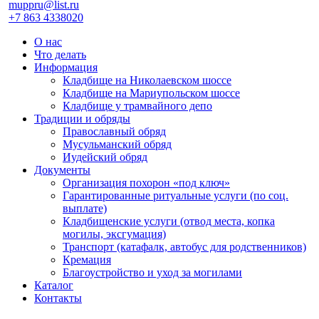
muppru@list.ru
+7 863 4338020
О нас
Что делать
Информация
Кладбище на Николаевском шоссе
Кладбище на Мариупольском шоссе
Кладбище у трамвайного депо
Традиции и обряды
Православный обряд
Мусульманский обряд
Иудейский обряд
Документы
Организация похорон «под ключ»
Гарантированные ритуальные услуги (по соц.
выплате)
Кладбищенские услуги (отвод места, копка
могилы, эксгумация)
Транспорт (катафалк, автобус для родственников)
Кремация
Благоустройство и уход за могилами
Каталог
Контакты