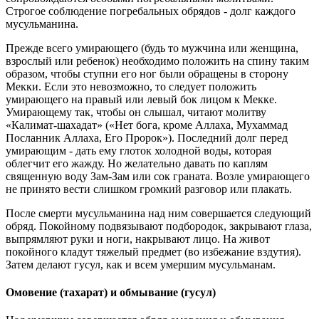
Строгое соблюдение погребальных обрядов - долг каждого
мусульманина.
Прежде всего умирающего (будь то мужчина или женщина,
взрослый или ребенок) необходимо положить на спину таким
образом, чтобы ступни его ног были обращены в сторону
Мекки. Если это невозможно, то следует положить
умирающего на правый или левый бок лицом к Мекке.
Умирающему так, чтобы он слышал, читают молитву
«Калимат-шахадат» («Нет бога, кроме Аллаха, Мухаммад
Посланник Аллаха, Его Пророк»). Последний долг перед
умирающим - дать ему глоток холодной воды, которая
облегчит его жажду. Но желательно давать по каплям
священную воду Зам-Зам или сок граната. Возле умирающего
не принято вести слишком громкий разговор или плакать.
После смерти мусульманина над ним совершается следующий
обряд. Покойному подвязывают подбородок, закрывают глаза,
выпрямляют руки и ноги, накрывают лицо. На живот
покойного кладут тяжелый предмет (во избежание вздутия).
Затем делают гусул, как и всем умершим мусульманам.
Омовение (тахарат) и обмывание (гусул)