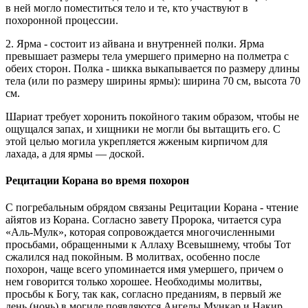
в ней могло поместиться тело и те, кто участвуют в
похоронной процессии.
2. Ярма - состоит из айвана и внутренней полки. Ярма
превышает размеры тела умершего примерно на полметра с
обеих сторон. Полка - шикка выкапывается по размеру длины
тела (или по размеру ширины ярмы): ширина 70 см, высота 70
см.
Шариат требует хоронить покойного таким образом, чтобы не
ощущался запах, и хищники не могли бы вытащить его. С
этой целью могила укрепляется жженым кирпичом для
лахада, а для ярмы — доской.
Рецитации Корана во время похорон
С погребальным обрядом связаны Рецитации Корана - чтение
айятов из Корана. Согласно завету Пророка, читается сура
«Аль-Мулк», которая сопровождается многочисленными
просьбами, обращенными к Аллаху Всевышнему, чтобы Тот
сжалился над покойным. В молитвах, особенно после
похорон, чаще всего упоминается имя умершего, причем о
нем говорится только хорошее. Необходимы молитвы,
просьбы к Богу, так как, согласно преданиям, в первый же
день (ночь) в могиле появляются Ангелы Мункар и Накир,