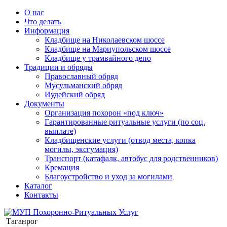
О нас
Что делать
Информация
Кладбище на Николаевском шоссе
Кладбище на Мариупольском шоссе
Кладбище у трамвайного депо
Традиции и обряды
Православный обряд
Мусульманский обряд
Иудейский обряд
Документы
Организация похорон «под ключ»
Гарантированные ритуальные услуги (по соц.
выплате)
Кладбищенские услуги (отвод места, копка
могилы, эксгумация)
Транспорт (катафалк, автобус для родственников)
Кремация
Благоустройство и уход за могилами
Каталог
Контакты
Таганрог