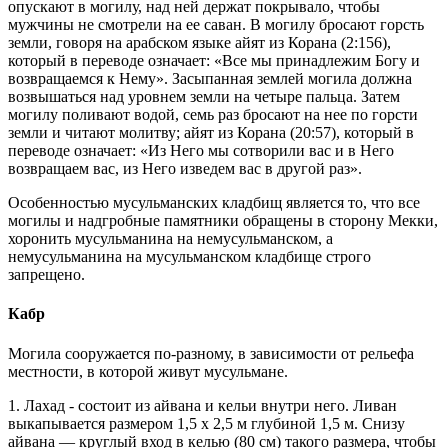
опускают в могилу, над ней держат покрывало, чтобы
мужчины не смотрели на ее саван. В могилу бросают горсть
земли, говоря на арабском языке айят из Корана (2:156),
который в переводе означает: «Все мы принадлежим Богу и
возвращаемся к Нему». Засыпанная землей могила должна
возвышаться над уровнем земли на четыре пальца. Затем
могилу поливают водой, семь раз бросают на нее по горсти
земли и читают молитву; айят из Корана (20:57), который в
переводе означает: «Из Него мы сотворили вас и в Него
возвращаем вас, из Него изведем вас в другой раз».
Особенностью мусульманских кладбищ является то, что все
могилы и надгробные памятники обращены в сторону Мекки,
хоронить мусульманина на немусульманском, а
немусульманина на мусульманском кладбище строго
запрещено.
Кабр
Могила сооружается по-разному, в зависимости от рельефа
местности, в которой живут мусульмане.
1. Лахад - состоит из айвана и кельи внутри него. Ливан
выкапывается размером 1,5 х 2,5 м глубиной 1,5 м. Снизу
айвана — круглый вход в келью (80 см) такого размера, чтобы